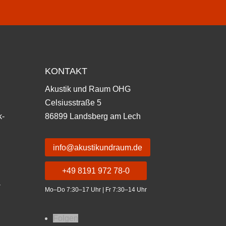
KONTAKT
Akustik und Raum OHG
Celsiusstraße 5
k-
86899 Landsberg am Lech
info@akustikundraum.de
+49 8191 972 78-0
-
Mo–Do 7:30–17 Uhr | Fr 7:30–14 Uhr
Folgen