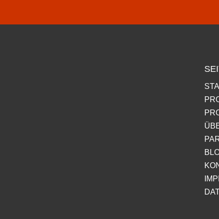
SE
ST
PR
PR
ÜB
PA
BL
KO
IM
DA