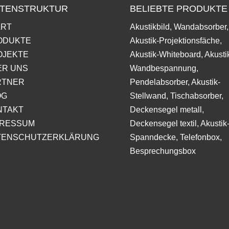
ITENSTRUKTUR
BELIEBTE PRODUKTE
ART
Akustikbild, Wandabsorber,
ODUKTE
Akustik-Projektionsfäche,
OJEKTE
Akustik-Whiteboard, Akusti
ER UNS
Wandbespannung,
RTNER
Pendelabsorber, Akustik-
OG
Stellwand, Tischabsorber,
NTAKT
Deckensegel metall,
PRESSUM
Deckensegel textil, Akustik
TENSCHUTZERKLÄRUNG
Spanndecke, Telefonbox,
Besprechungsbox