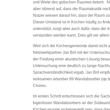
und Weite des gotischen Raumes betont. Na
aber störend auf, dass die Raumakustik noc
Nutzer wiesen darauf hin, dass der Raum zu 
Dieser Umstand ist in Kirchen häufig zu find
unterstützt, sorgt aber auch dafür, dass der I
verstanden werden kann. Dies gilt vor alle
Weil sich die Kirchengemeinde damit nicht a
Netzwerkpartner Jan Bril mit der Untersuc
der Findung einer akustischen Lösung beau
Untersuchung eine deutlich zu lange Nachha
Sprachverständlichkeit ergab. Jan Bril empf
wirksamen artsorber 89 Wandabsorber (αp be
Chores.
Im ersten Schritt entschlossen sich die Sa
fugenlosen Wandabsorbers an der Südwand e
Kirchen musste sichergestellt sein, dass d