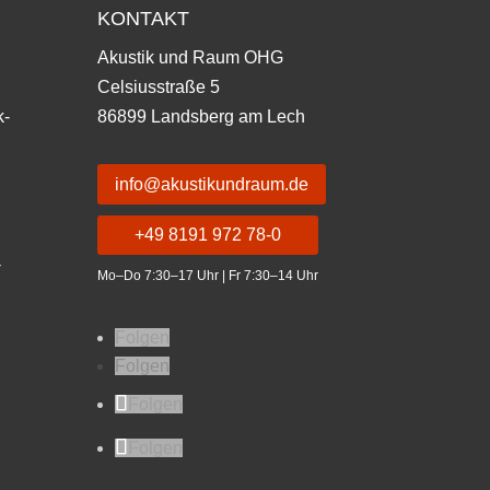
KONTAKT
Akustik und Raum OHG
Celsiusstraße 5
k-
86899 Landsberg am Lech
info@akustikundraum.de
+49 8191 972 78-0
-
Mo–Do 7:30–17 Uhr | Fr 7:30–14 Uhr
Folgen
Folgen
Folgen
Folgen