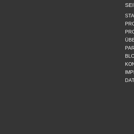
SE
ST
PR
PR
ÜB
PA
BL
KO
IM
DA