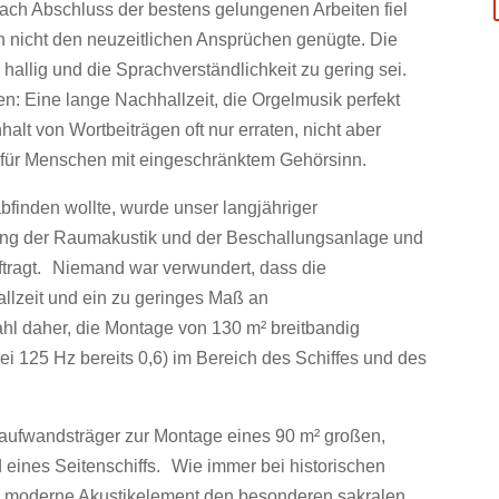
ch Abschluss der bestens gelungenen Arbeiten fiel
h nicht den neuzeitlichen Ansprüchen genügte. Die
hallig und die Sprachverständlichkeit zu gering sei.
en: Eine lange Nachhallzeit, die Orgelmusik perfekt
nhalt von Wortbeiträgen oft nur erraten, nicht aber
m für Menschen mit eingeschränktem Gehörsinn.
bfinden wollte, wurde unser langjähriger
hung der Raumakustik und der Beschallungsanlage und
ftragt. Niemand war verwundert, dass die
llzeit und ein zu geringes Maß an
ahl daher, die Montage von 130 m² breitbandig
i 125 Hz bereits 0,6) im Bereich des Schiffes und des
chaufwandsträger zur Montage eines 90 m² großen,
ines Seitenschiffs. Wie immer bei historischen
as moderne Akustikelement den besonderen sakralen